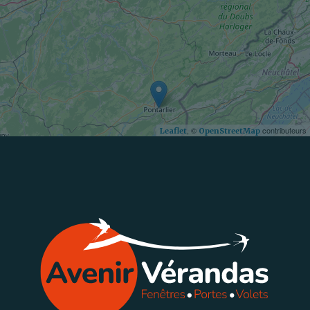
, ©
contributeurs
Leaflet
OpenStreetMap